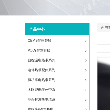
当
产品中心
CEMS伴热管线
>
VOCs伴热管线
>
自控温电热带系列
>
电伴热带配件系列
>
恒功率电热带系列
>
太阳能电伴热带系
>
列
地采暖发热电缆系
>
列
物绝缘(MI加热电
>