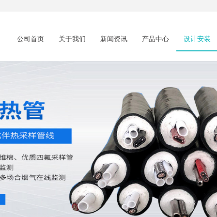
公司首页
关于我们
新闻资讯
产品中心
设计安装