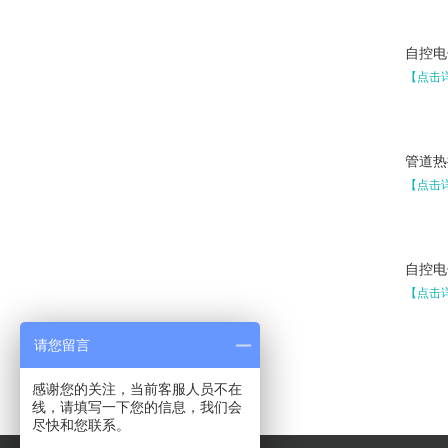
自控电
【点击
管道热
【点击
自控电
【点击
请您留言
感谢您的关注，当前客服人员不在
线，请填写一下您的信息，我们会
尽快和您联系。