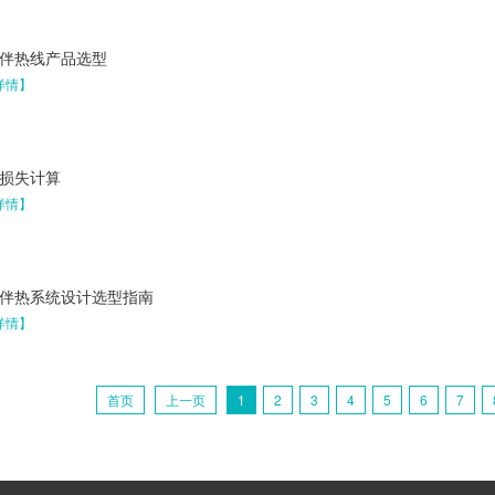
伴热线产品选型
详情】
损失计算
详情】
伴热系统设计选型指南
详情】
首页
上一页
1
2
3
4
5
6
7