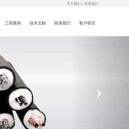
关于我们
|
联系我们
工程案例
技术文献
联系我们
客户留言
Next